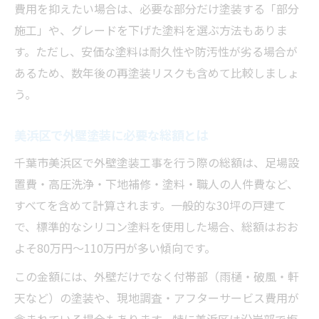
外壁塗装工事で起きやすいトラブル例
費用を抑えたい場合は、必要な部分だけ塗装する「部分
施工」や、グレードを下げた塗料を選ぶ方法もありま
工事中の生活影響と対策ポイント解説
す。ただし、安価な塗料は耐久性や防汚性が劣る場合が
外壁塗装工事の適切な時期と季節の選び方
あるため、数年後の再塗装リスクも含めて比較しましょ
悪質業者を避ける比較のポイント
う。
外壁塗装の悪質業者を見抜くチェック法
千葉県で注意したい外壁塗装業者特徴
美浜区で外壁塗装に必要な総額とは
見積書で分かる優良外壁塗装業者の違い
千葉市美浜区で外壁塗装工事を行う際の総額は、足場設
外壁塗装の比較で重視すべき口コミ情報
置費・高圧洗浄・下地補修・塗料・職人の人件費など、
外壁塗装ランキング利用時の注意点
すべてを含めて計算されます。一般的な30坪の戸建て
満足できる外壁塗装の進め方ガイド
で、標準的なシリコン塗料を使用した場合、総額はおお
よそ80万円〜110万円が多い傾向です。
外壁塗装の事前準備から完了までの流れ
希望に合う外壁塗装計画の立て方のコツ
この金額には、外壁だけでなく付帯部（雨樋・破風・軒
外壁塗装で後悔しない打ち合わせの進め方
天など）の塗装や、現地調査・アフターサービス費用が