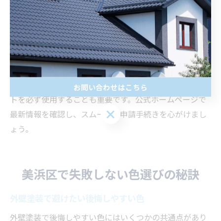
業者の資格を証明するために必要です。
特に注意したいのは、書類の不備や記載漏れがあると申
請が遅れる、もしくは却下されるリスクがある点です。
施工会社によっては、申請書類の作成サポートを行って
いる場合もあるため、事前に相談しておくと安心です。
また、千葉市が指定する様式や最新の申請書フォーマッ
お問い合わせはこちら
トを必ず使用することも重要です。公式ホームページで
最新情報を確認し、スムーズな申請手続きを心がけまし
ょう。
美浜区で失敗しない色選びの秘訣
外壁塗装で避けたい後悔しやすい色
外壁塗装で後悔しやすい色にはいくつかの共通点があり