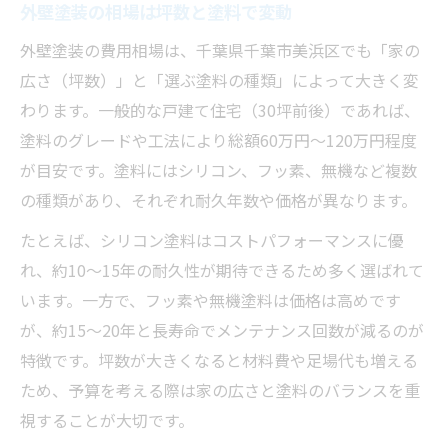
外壁塗装の相場は坪数と塗料で変動
補助金対象となる外壁塗装工事の条件
助成金の申請タイミングと注意点を解説
外壁塗装の費用相場は、千葉県千葉市美浜区でも「家の
広さ（坪数）」と「選ぶ塗料の種類」によって大きく変
千葉市での外壁塗装助成事例と流れ
わります。一般的な戸建て住宅（30坪前後）であれば、
補助金申請前に確認すべき重要な書類
塗料のグレードや工法により総額60万円〜120万円程度
美浜区で失敗しない色選びの秘訣
が目安です。塗料にはシリコン、フッ素、無機など複数
外壁塗装で避けたい後悔しやすい色
の種類があり、それぞれ耐久年数や価格が異なります。
美浜区の周辺住宅と調和する色選び
たとえば、シリコン塗料はコストパフォーマンスに優
汚れや退色に強い外壁塗装のカラー術
れ、約10〜15年の耐久性が期待できるため多く選ばれて
外壁塗装で人気の色とその理由を解説
います。一方で、フッ素や無機塗料は価格は高めです
色選びで失敗しないための実践方法
が、約15〜20年と長寿命でメンテナンス回数が減るのが
外壁塗装工事前に知るべき注意点
特徴です。坪数が大きくなると材料費や足場代も増える
外壁塗装で見落としがちな下準備とは
ため、予算を考える際は家の広さと塗料のバランスを重
視することが大切です。
契約前に必ず確認したい工事内容一覧