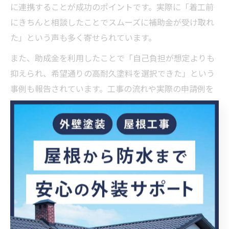
に連携することが成功のポイントです。実際に「着工前
にきちんと相談したことでスムーズに補助金が受け取れ
た」という声も多く寄せられています。
また、助成金を利用したことで「自己負担が想定よりも
抑えられ、希望通りの高耐久塗料を選択できた」という
事例も報告されています。工事の流れや実際の申請例を
知ることで、初めての方でも安心して手続きを進められ
ます。
補助金申請前に確認すべき重要な書類
補助金申請には、必要書類の準備が不可欠です。主に
「工事見積書」「工事内容説明書」「住宅の登記事項証
明書」「本人確認書類」「施工会社の証明書」などが求
められます。これらの書類は、工事内容や所有者情報、