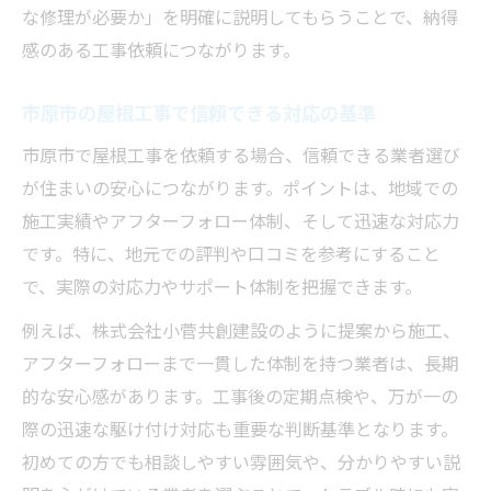
職人直営かで変わる屋根工事の品質と対応
な修理が必要か」を明確に説明してもらうことで、納得
力
感のある工事依頼につながります。
口コミや評判で見抜く屋根工事業者の選定
術
市原市の屋根工事で信頼できる対応の基準
屋根工事の流れを業者選びに活かすポイン
市原市で屋根工事を依頼する場合、信頼できる業者選び
ト
が住まいの安心につながります。ポイントは、地域での
無料点検や保証で屋根工事の安心度を比較
施工実績やアフターフォロー体制、そして迅速な対応力
雨漏り再発防止のための屋根工事実践法
です。特に、地元での評判や口コミを参考にすること
で、実際の対応力やサポート体制を把握できます。
屋根工事で防ぐ雨漏り再発のチェックポイ
ント
例えば、株式会社小菅共創建設のように提案から施工、
ズレや板金浮き対策に強い屋根工事の実例
アフターフォローまで一貫した体制を持つ業者は、長期
的な安心感があります。工事後の定期点検や、万が一の
屋根工事後のメンテナンス計画と注意点
際の迅速な駆け付け対応も重要な判断基準となります。
根本修理で実現する雨漏り対策のコツ
初めての方でも相談しやすい雰囲気や、分かりやすい説
屋根工事で使われる最新防水技術の特徴