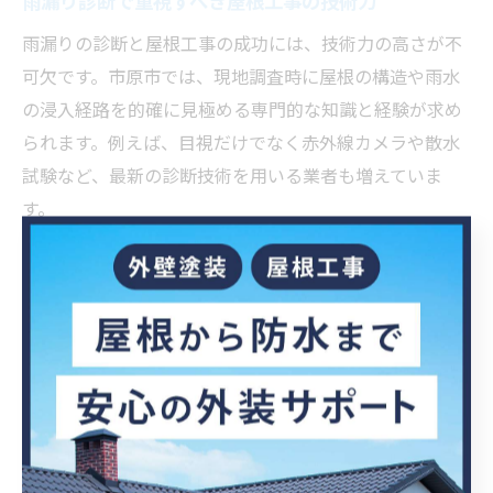
雨漏り診断で重視すべき屋根工事の技術力
雨漏りの診断と屋根工事の成功には、技術力の高さが不
可欠です。市原市では、現地調査時に屋根の構造や雨水
の浸入経路を的確に見極める専門的な知識と経験が求め
られます。例えば、目視だけでなく赤外線カメラや散水
試験など、最新の診断技術を用いる業者も増えていま
す。
なぜ技術力が重要なのかというと、屋根の構造や過去の
修理歴によって雨漏りの原因が複雑化していることが多
いためです。経験豊富な職人であれば、表面上は問題が
なくても、下地や細部に潜む劣化を見逃さず、適切な補
修方法を提案できます。実際に「他社で直らなかった雨
漏りが、専門業者の詳細診断で解決した」という事例も
あります。