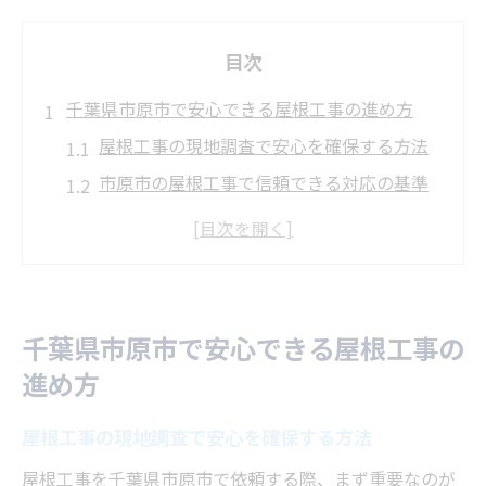
目次
千葉県市原市で安心できる屋根工事の進め方
屋根工事の現地調査で安心を確保する方法
市原市の屋根工事で信頼できる対応の基準
屋根工事依頼前に確認したい見積もりの注
意点
急な雨漏り時に頼れる屋根工事の選び方
地域密着型の屋根工事が持つ強みとは
千葉県市原市で安心できる屋根工事の
雨漏り対策に強い屋根工事を選ぶポイント
進め方
屋根工事で雨漏り再発を防ぐための重要項
目
屋根工事の現地調査で安心を確保する方法
雨漏り原因別に最適な屋根工事の提案方法
屋根工事を千葉県市原市で依頼する際、まず重要なのが