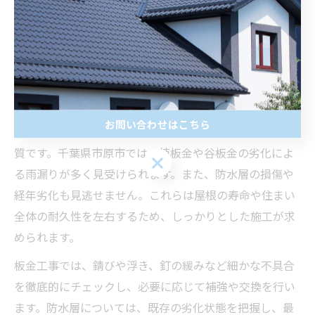
依頼前には資格や実績、使用する診断機器についても確
認し、納得できる説明を受けることが大切です。また、
診断結果を写真や図でわかりやすく報告してもらえる業
者であれば、工事内容への理解と納得感も高まります。
板金や防水層が決め手の屋根工事ポイント
お問い合わせはこちら
屋根工事で特に重要なのが、板金部分と防水層の施工品
質です。千葉県市原市では、棟板金や谷板金の劣化によ
る雨漏りが多く見受けられます。また、防水層の損傷や
経年劣化も見逃せません。これらは屋根の寿命や住まい
全体の耐久性を左右するため、しっかりとした施工が求
められます。
板金工事では、錆びや浮き、釘の緩みなど細かな不具合
を徹底的にチェックし、必要に応じて補強や交換を行い
ます。防水層については、既存の劣化状態を把握し、最