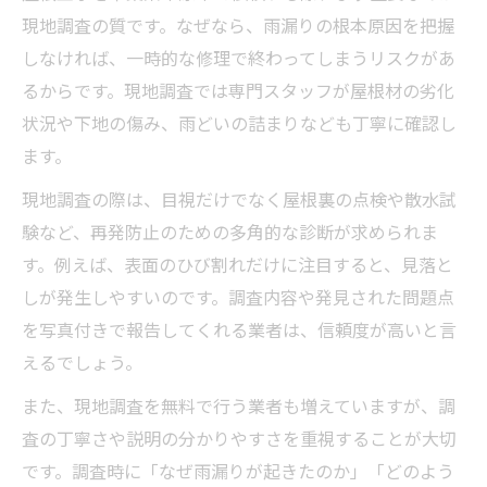
屋根工事の保証内容とアフターケアの比較
現地調査の質です。なぜなら、雨漏りの根本原因を把握
雨漏り診断で重視すべき屋根工事の技術力
しなければ、一時的な修理で終わってしまうリスクがあ
るからです。現地調査では専門スタッフが屋根材の劣化
板金や防水層が決め手の屋根工事ポイント
状況や下地の傷み、雨どいの詰まりなども丁寧に確認し
屋根工事を依頼する前に知るべきこと
ます。
屋根工事の流れを事前に把握して安心依頼
現地調査の際は、目視だけでなく屋根裏の点検や散水試
火災保険を活用した屋根工事の注意点
験など、再発防止のための多角的な診断が求められま
屋根工事前に知っておきたい費用構成
す。例えば、表面のひび割れだけに注目すると、見落と
相見積もりで納得できる屋根工事を選ぶコ
しが発生しやすいのです。調査内容や発見された問題点
ツ
を写真付きで報告してくれる業者は、信頼度が高いと言
屋根工事で失敗しないための事前質問例
えるでしょう。
信頼できる業者の選び方と屋根工事の流れ
また、現地調査を無料で行う業者も増えていますが、調
屋根工事業者の施工実績が信頼の目安にな
査の丁寧さや説明の分かりやすさを重視することが大切
る理由
です。調査時に「なぜ雨漏りが起きたのか」「どのよう