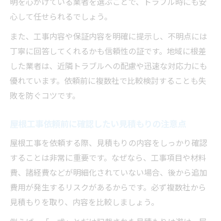
明を心がけている業者を選ぶことで、トラブル時にも安
長持ちする住まいを守る屋根工事の極意
心して任せられるでしょう。
屋根工事が住まいの資産価値を守る理由
また、工事内容や保証内容を明確に提示し、不明点には
長期保証がある屋根工事で安心を得る方法
丁寧に回答してくれるかも信頼性の証です。地域に根差
屋根工事で実現するメンテナンス費用の最
した業者は、近隣トラブルへの配慮や迅速な対応力にも
適化
優れています。依頼前に複数社で比較検討することも失
住まいを劣化から守る屋根工事の選び方
敗を防ぐコツです。
屋根工事で大切な定期点検の重要性
屋根工事依頼前に確認したい見積もりの注意点
屋根工事を依頼する際、見積もりの内容をしっかり確認
することは非常に重要です。なぜなら、工事項目や材料
費、諸経費などが明細化されていない場合、後から追加
費用が発生するリスクがあるからです。必ず複数社から
見積もりを取り、内容を比較しましょう。