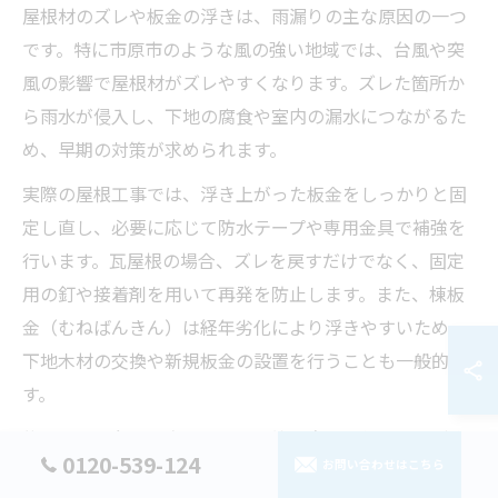
屋根材のズレや板金の浮きは、雨漏りの主な原因の一つ
です。特に市原市のような風の強い地域では、台風や突
風の影響で屋根材がズレやすくなります。ズレた箇所か
ら雨水が侵入し、下地の腐食や室内の漏水につながるた
め、早期の対策が求められます。
実際の屋根工事では、浮き上がった板金をしっかりと固
定し直し、必要に応じて防水テープや専用金具で補強を
行います。瓦屋根の場合、ズレを戻すだけでなく、固定
用の釘や接着剤を用いて再発を防止します。また、棟板
金（むねばんきん）は経年劣化により浮きやすいため、
下地木材の交換や新規板金の設置を行うことも一般的で
す。
施工後は、台風や豪雨のたびに簡易点検を行うことが推
0120-539-124
お問い合わせはこちら
奨されます。これにより、小さな浮きやズレも早期発