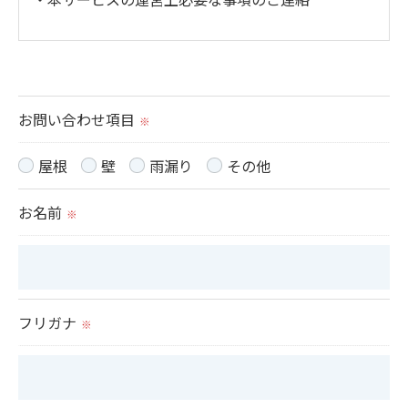
＜個人情報の提供について＞
当社ではお客様の同意を得た場合または法令に定め
られた場合を除き、
お問い合わせ項目
※
取得した個人情報を第三者に提供することはいたし
ません。
屋根
壁
雨漏り
その他
お名前
＜個人情報の委託について＞
※
当社では、利用目的の達成に必要な範囲において、
個人情報を外部に委託する場合があります。
これらの委託先に対しては個人情報保護契約等の措
フリガナ
置をとり、適切な監督を行います。
※
＜個人情報の安全管理＞