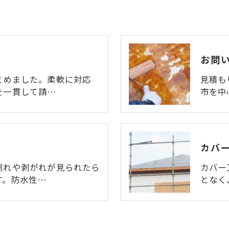
お問
とめました。柔軟に対応
見積も
を一貫して請…
市を中
カバ
割れや剥がれが見られたら
カバー
す。防水性…
となく