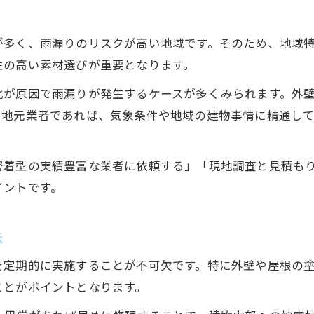
雨漏り対策で失敗しないための確認項目
が多く、雨漏りのリスクが高い地域です。そのため、地域
見積もり比較で信頼度を高める方法
性の高い素材選びが重要となります。
雨漏り対策のアフターサポート重要性
資格や実績で選ぶ雨漏り対策のポイント
化が原因で雨漏りが発生するケースが多くみられます。外
、地元業者であれば、気象条件や地域の建物事情に精通し
見積もり比較で賢く進める修理対策
雨漏り対策の見積もり比較で得する方法
密着型の実績豊富な業者に依頼する」「現地調査と見積も
見積もりから読み取る雨漏り対策の質
イントです。
追加費用を避ける雨漏り対策の比較術
お問い合わせはこちら
雨漏り対策の見積もり項目を徹底解説
法
比較で見極める雨漏り対策の信頼性
を定期的に実施することが不可欠です。特に外壁や屋根の
ことがポイントとなります。