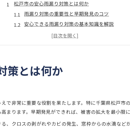
松戸市の安心雨漏り対策とは何か
雨漏り対策の重要性と早期発見のコツ
安心できる雨漏り対策の基本知識を解説
松戸市で求められる雨漏り対策の特徴
雨漏り対策で住まいを長持ちさせる方法
雨漏り対策を効果的に実践するポイント
雨漏り修理の費用目安と注意点を解説
対策とは何か
雨漏り対策の費用相場と見積もり注意点
修理費用に影響する雨漏り対策の要素
雨漏り対策で追加費用を防ぐ方法とは
うえで非常に重要な役割を果たします。特に千葉県松戸市
費用を抑える雨漏り対策の選び方ガイド
も高まります。早期発見ができれば、被害の拡大を最小限
雨漏り対策費用と工事内容の関係を解説
きる、クロスの剥がれやカビの発生、窓枠からの水滴など
火災保険が適用できるケースを紹介