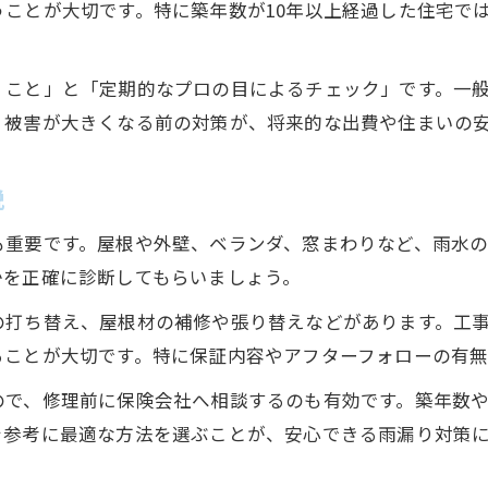
ことが大切です。特に築年数が10年以上経過した住宅で
雨漏り対策で火災保険が使える条件とは
火災保険と雨漏り対策の申請ポイント
くこと」と「定期的なプロの目によるチェック」です。一
雨漏り対策を保険で賢く進める方法
。被害が大きくなる前の対策が、将来的な出費や住まいの
火災保険の適用範囲と雨漏り対策の違い
雨漏り対策と火災保険の併用メリット
説
築年数別の雨漏り相談先の選び方
も重要です。屋根や外壁、ベランダ、窓まわりなど、雨水
築年数ごとに変わる雨漏り対策の相談先
かを正確に診断してもらいましょう。
雨漏り対策を築年数別に選ぶ理由とは
の打ち替え、屋根材の補修や張り替えなどがあります。工
築浅住宅の雨漏り対策と相談ポイント
ることが大切です。特に保証内容やアフターフォローの有
築古住宅に適した雨漏り対策の進め方
ので、修理前に保険会社へ相談するのも有効です。築年数
雨漏り対策の相談先を判断する基準
を参考に最適な方法を選ぶことが、安心できる雨漏り対策
信頼できる雨漏り対策の進め方ガイド
信頼できる雨漏り対策業者選びのコツ