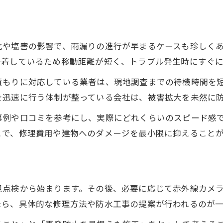
コストを意識した雨漏り対策の選び方
必要な修理だけで済む雨漏り対策の工夫
化や塩害の影響で、雨漏りの進行が早まるケースも珍しく
再発リスクを抑える費用対効果の高い対策
密着しているため移動距離が短く、トラブル発生時にすぐ
千葉市美浜区で信頼できる雨漏り対策の選び方
積もりに対応している業者は、現地調査までの待機時間を
信頼できる雨漏り対策業者を見極める基準
を迅速に行う体制が整っている会社は、被害拡大を未然に
実績豊富な業者選びと雨漏り対策のポイント
事例や口コミを参考にし、実際にどれくらいのスピード感
アフターサポートで安心の雨漏り対策を実現
とで、修理費用や建物へのダメージを最小限に抑えること
お問い合わせはこちら
保証内容が充実した雨漏り対策の選び方
地域密着で迅速対応できる雨漏り対策業者
視点検から始まります。その後、必要に応じて赤外線カメ
たら、具体的な修理方法や防水工事の提案が行われるのが