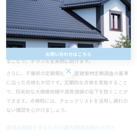
住まいの安全性を確保するには、定期点検時に確認すべ
き代表的なチェック項目を押さえておくことが重要で
す。松戸市の住宅で特に意識したいのは、外壁や屋根の
劣化状況、基礎部分のひび割れ、雨漏りの有無、排水設
備の詰まりや劣化などです。これらは日常生活では見落
としがちな箇所ですが、専門業者の目でしっかり確認す
お問い合わせはこちら
ることで、トラブルを未然に防げます。
さらに、千葉県の定期報告や特定建築物定期調査の基準
に沿った点検も大切です。定期的な点検を実施すること
で、将来的な大規模修繕や資産価値の低下を防ぐことが
できます。点検時には、チェックリストを活用し漏れの
ない確認を心がけましょう。
家族の健康を守るための室内環境点検の大切さ