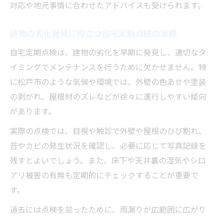
対応や地元事情に合わせたアドバイスも受けられます。
防火設備のチェックが家族の命を守る理由
千葉県の防火設備検査と点検の進め方
建物の劣化発見に役立つ自宅定期点検の実際
共同住宅の自宅定期点検で注意すべき点
自宅定期点検は、建物の劣化を早期に発見し、適切なタ
定期点検による防火設備維持の実践例
イミングでメンテナンスを行うために欠かせません。特
に松戸市のような気候や環境では、外壁の色あせや塗装
定期点検を通じ家族全員が安心できる住まいへ
の剥がれ、屋根材のズレなどが徐々に進行しやすい傾向
自宅定期点検で家族が安心できる住環境づ
があります。
くり
点検の習慣化が家族の安全意識を高める理
実際の点検では、目視や触診で外壁や屋根のひび割れ、
由
苔やカビの発生状況を確認し、必要に応じて写真記録を
残すとよいでしょう。また、床下や天井裏の湿気やシロ
ライフスタイルに合わせた自宅定期点検の
アリ被害の有無も定期的にチェックすることが重要で
工夫
す。
点検を続けることで得られる長期的な安心
感
過去には点検を怠ったために、雨漏りが広範囲に広がり