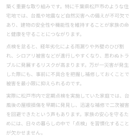
長期優良住宅申請と自宅定期点検の関係性
築く重要な取り組みです。特に千葉県松戸市のような住
計画的な点検習慣で申請をスムーズに進め
宅地では、台風や地震など自然災害への備えが不可欠で
るコツ
あり、建物の安全性や機能性を維持することが家族の命
自宅定期点検が申請手続きに与えるメリッ
と健康を守ることにつながります。
ト
点検を怠ると、経年劣化による雨漏りや外壁のひび割
見落としがちな建物部分のチェックポイン
れ、シロアリ被害などが進行しやすくなり、思わぬトラ
ト
ブルに発展するリスクが高まります。万が一災害が発生
点検記録が申請時の信頼性を高める理由
した際にも、事前に不具合を把握し補修しておくことで
被害を最小限に抑えられるのです。
安心生活へ導く松戸市での点検ポイント
自宅定期点検で松戸市の安心生活を実現す
実際に松戸市内で定期点検を実施していた家庭では、台
る秘訣
風後の屋根損傷を早期に発見し、迅速な補修で二次被害
住まいの安全性を高める点検チェック項目
を回避できたという声もあります。家族の安心を守るた
めには、日々の暮らしの中で「点検」を習慣化すること
家族の健康を守るための室内環境点検の大
が欠かせません。
切さ