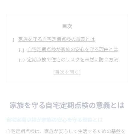
目次
家族を守る自宅定期点検の意義とは
自宅定期点検が家族の安心を守る理由とは
定期点検で住宅のリスクを未然に防ぐ方法
建物の劣化発見に役立つ自宅定期点検の実
際
自宅定期点検で長期的な資産価値を維持し
よう
家族を守る自宅定期点検の意義とは
日常生活に潜む危険を点検で早期発見する
コツ
自宅定期点検が家族の安心を守る理由とは
長期優良住宅申請に役立つ点検習慣
自宅定期点検は、家族が安心して生活するための基盤を