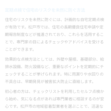
自宅定期点検が防災対策強化に役立つ理由
定期点検で住宅のリスクを未然に防ぐ方法
松戸市で普及する最新の点検事例を紹介
住宅のリスクを未然に防ぐには、計画的な自宅定期点検
資産価値維持には定期報告が欠かせない理由
が有効です。松戸市では、住宅の長期優良住宅申請や定
自宅定期点検と定期報告で資産価値を守る
期報告制度などが推進されており、これらを活用するこ
重要性
とで、専門家の目によるチェックやアドバイスを受ける
資産価値を維持するための報告制度の仕組
ことができます。
み
効果的な点検方法としては、外壁や屋根、基礎部分、給
千葉県の定期報告オンライン活用法を解説
排水設備、防火設備など、重要なポイントを定期的にチ
定期点検記録が資産評価に与えるプラス要
ェックすることが挙げられます。特に雨漏りや水回りの
素
不具合は、早期発見が被害拡大防止に直結します。
トラブル予防に役立つ自宅定期点検のポイ
初心者の方は、チェックリストを利用したセルフ点検か
ント
ら始め、気になる点があれば専門業者に相談するのが安
防火設備検査で安全性を高める暮らし方
心です。松戸市の地域密着型業者を選ぶことで、迅速な
自宅定期点検と防火設備検査の基礎知識