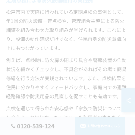
定期点検による防火設備維持の実践例
松戸市内で実際に行われている定期点検の事例として、
年1回の防火設備一斉点検や、管理組合主導による防火
訓練を組み合わせた取り組みが挙げられます。これによ
り、設備の動作確認だけでなく、住民自身の防災意識向
上にもつながっています。
例えば、点検時に防火扉の閉まり具合や警報装置の作動
状況を細かくチェックし、不具合があればその場で簡易
修繕を行う方法が実践されています。また、点検結果を
住民に分かりやすくフィードバックし、家庭内での避難
経路確認や防災用品の見直しを促すことも有効です。
点検を通じて得られた安心感や「家族で防災について話
し合うきっかけになった」といった利用者の声も多く、
0120-539-124
安心安全な暮らしを実現するための重要なステップとな
お問い合わせはこちら