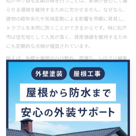
松戸市で自宅定期点検を行うことは、家族が安心して暮
らせる環境を維持するために欠かせません。なぜなら、
建物の経年劣化や気候変動による影響を早期に発見し、
トラブルを未然に防ぐことができるからです。特に松戸
市は住宅地として人気が高く、資産価値を維持するため
にも定期的な点検が推奨されています。
例えば、外壁や屋根のひび割れ、雨漏り、シロアリ被害
などは、放置すると大きな修繕費用が発生するリスクが
あります。定期点検によって早期発見・対応を行うこと
で、長期的なコストダウンと家族の安全確保につながり
ます。忙しいご家庭でも、信頼できる地元業者に依頼す
ることで、安心して点検を任せられるのがポイントで
す。
住まいの安全性を高める点検チェック項目