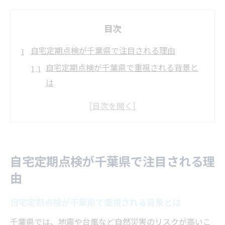
目次
自宅定期点検が千葉県で注目される理由
自宅定期点検が千葉県で重視される背景と
は
法改正で変わる千葉県の自宅定期点検事情
千葉県の防火設備定期検査と自宅定期点検
の関連性
自宅定期点検義務化の動きと千葉県の特徴
自宅定期点検が千葉県で注目される理
報告書提出先でわかる千葉県の自宅定期点
由
検体制
安心な暮らしに欠かせない自宅定期点検
自宅定期点検が千葉県で重視される背景とは
自宅定期点検が安心な暮らしを守るカギと
千葉県では、地震や台風など自然災害のリスクが高いこ