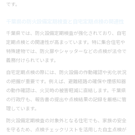
です。
則
報告書作成時に気をつけたい自宅定期点検
千葉県の防火設備定期検査と自宅定期点検の関連性
のポイント
千葉県では、防火設備定期検査が強化されており、自宅
消防法改正後の自宅定期点検最新事情
定期点検との関連性が高まっています。特に集合住宅や
消防法改正で変わる自宅定期点検の対象と
特殊建物では、防火扉やシャッターなどの点検が法令で
範囲
義務付けられています。
防火設備定期検査法改正と自宅定期点検の
自宅定期点検の際には、防火設備の作動確認や劣化状況
関係性
の把握が重要です。例えば、避難経路の確保や煙感知器
千葉県での消防法改正後の報告ルールと自
の動作確認は、火災時の被害軽減に直結します。千葉県
宅定期点検
の行政庁も、報告書の提出や点検結果の記録を厳格に管
自宅定期点検の頻度や義務はどう変わった
理しています。
のか
防火設備定期検査の対象外となる住宅でも、家族の安全
消防法改正後の自宅定期点検で注意すべき
を守るため、点検チェックリストを活用した自主点検が
点