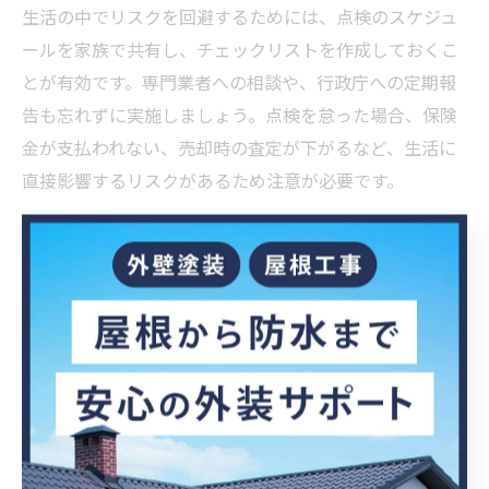
生活の中でリスクを回避するためには、点検のスケジュ
ールを家族で共有し、チェックリストを作成しておくこ
とが有効です。専門業者への相談や、行政庁への定期報
告も忘れずに実施しましょう。点検を怠った場合、保険
金が支払われない、売却時の査定が下がるなど、生活に
直接影響するリスクがあるため注意が必要です。
実際の失敗例として、10年点検を怠ったことで構造部の
劣化が進行し、修繕費が数倍に膨らんだ事例もありま
す。逆に、定期的な点検と記録を徹底していたことで、
迅速な修理や資産価値の維持に成功した家庭も多く見ら
れます。
点検を怠ると千葉県で起こるリスクと