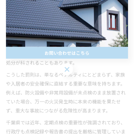
は
自宅定期点検を怠った場合の千葉県での罰則と影響
自宅定期点検を怠った場合、千葉県においては建築基準
法や消防法に基づく罰則が科される可能性があります。
特に、法令で定められた報告義務を果たしていない場
お問い合わせはこちら
合、行政指導や改善命令、最悪の場合は罰金などの行政
処分が科されることもあります。
こうした罰則は、単なるペナルティにとどまらず、家族
や入居者の安全確保に直結する重要な意味を持ちます。
例えば、防火設備や非常用設備が未点検のまま放置され
ていた場合、万一の火災発生時に本来の機能を果たせ
ず、重大な事故につながる危険性が高まります。
千葉県では近年、定期点検の重要性が強調されており、
行政庁も点検記録や報告書の提出を厳格に管理していま