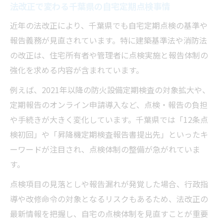
法改正で変わる千葉県の自宅定期点検事情
防火設備定期検査対象外の誤解と千葉県で
の注意点
近年の法改正により、千葉県でも自宅定期点検の基準や
千葉県で自宅定期点検を怠ると発生するト
報告義務が見直されています。特に建築基準法や消防法
ラブル例
の改正は、住宅所有者や管理者に点検実施と報告体制の
強化を求める内容が含まれています。
自宅定期点検を怠ると資産価値に与える悪
影響
例えば、2021年以降の防火設備定期検査の対象拡大や、
定期点検の報告方法をわかりやすく解説
定期報告のオンライン申請導入など、点検・報告の負担
自宅定期点検の報告書提出先と手続きの流
や手続きが大きく変化しています。千葉県では「12条点
れ
検初回」や「昇降機定期検査報告書提出先」といったキ
ーワードが注目され、点検体制の整備が急がれていま
千葉県での定期報告オンライン申請の手順
す。
とポイント
昇降機定期検査の報告方法と自宅定期点検
点検項目の見落としや報告漏れが発覚した場合、行政指
の違い
導や改修命令の対象となるリスクもあるため、法改正の
最新情報を把握し、自宅の点検体制を見直すことが重要
自宅定期点検の報告時に注意したい最新規