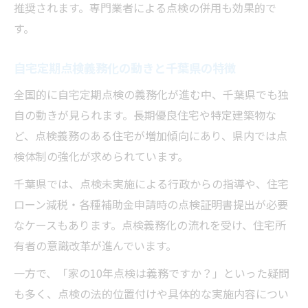
推奨されます。専門業者による点検の併用も効果的で
誤解しやすい12条点検のポイント集
す。
12条点検と自宅定期点検の違いを正しく理
解する
自宅定期点検義務化の動きと千葉県の特徴
12条点検初回の注意点と自宅定期点検との
全国的に自宅定期点検の義務化が進む中、千葉県でも独
関係
自の動きが見られます。長期優良住宅や特定建築物な
特殊建物定期検査と自宅定期点検の関連ポ
ど、点検義務のある住宅が増加傾向にあり、県内では点
イント
検体制の強化が求められています。
昇降機等検査協議会が関わる自宅定期点検
千葉県では、点検未実施による行政からの指導や、住宅
の基礎知識
ローン減税・各種補助金申請時の点検証明書提出が必要
自宅定期点検で誤解しやすい報告義務の整
なケースもあります。点検義務化の流れを受け、住宅所
理
有者の意識改革が進んでいます。
一方で、「家の10年点検は義務ですか？」といった疑問
も多く、点検の法的位置付けや具体的な実施内容につい