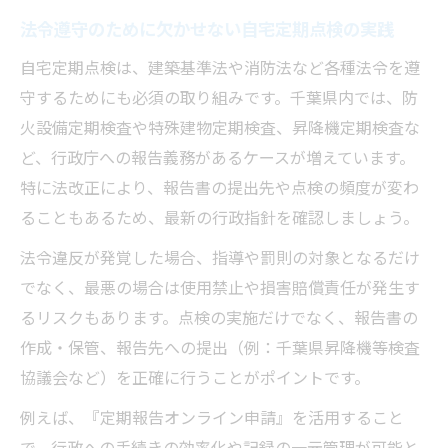
法令遵守のために欠かせない自宅定期点検の実践
自宅定期点検は、建築基準法や消防法など各種法令を遵
守するためにも必須の取り組みです。千葉県内では、防
火設備定期検査や特殊建物定期検査、昇降機定期検査な
ど、行政庁への報告義務があるケースが増えています。
特に法改正により、報告書の提出先や点検の頻度が変わ
ることもあるため、最新の行政指針を確認しましょう。
法令違反が発覚した場合、指導や罰則の対象となるだけ
でなく、最悪の場合は使用禁止や損害賠償責任が発生す
るリスクもあります。点検の実施だけでなく、報告書の
作成・保管、報告先への提出（例：千葉県昇降機等検査
協議会など）を正確に行うことがポイントです。
例えば、『定期報告オンライン申請』を活用すること
で、行政への手続きの効率化や記録の一元管理が可能と