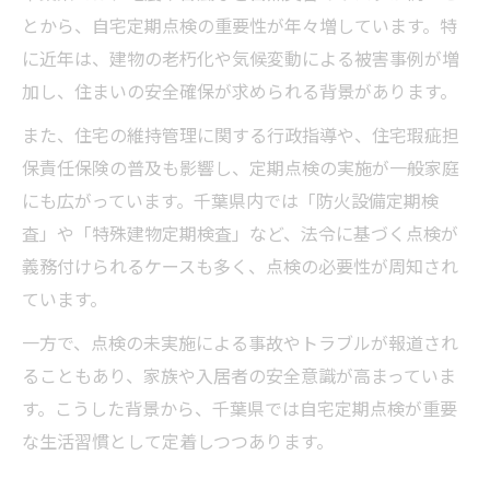
なる理由
とから、自宅定期点検の重要性が年々増しています。特
自宅定期点検で家族の安全と資産を長く守
に近年は、建物の老朽化や気候変動による被害事例が増
る方法
加し、住まいの安全確保が求められる背景があります。
法令遵守のために欠かせない自宅定期点検
また、住宅の維持管理に関する行政指導や、住宅瑕疵担
の実践
保責任保険の普及も影響し、定期点検の実施が一般家庭
住まいのリスク予防に自宅定期点検が重要
にも広がっています。千葉県内では「防火設備定期検
なわけ
査」や「特殊建物定期検査」など、法令に基づく点検が
自宅定期点検を怠るリスクを生活の中で回
義務付けられるケースも多く、点検の必要性が周知され
避する
ています。
点検を怠ると千葉県で起こるリスクとは
一方で、点検の未実施による事故やトラブルが報道され
自宅定期点検を怠った場合の千葉県での罰
ることもあり、家族や入居者の安全意識が高まっていま
則と影響
す。こうした背景から、千葉県では自宅定期点検が重要
報告漏れによるリスクと自宅定期点検の必
な生活習慣として定着しつつあります。
要性