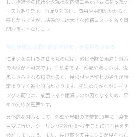
し、構造体の修繕や大規模な内装工事が必要になったケ
ースもあります。雨漏り対策は、費用や手間がかかると
感じがちですが、結果的には大きな修繕コストを防ぐ賢
明な選択となります。
劣化予防と雨漏り対策で住まいを長持ちさせる
住まいを長持ちさせるためには、劣化予防と雨漏り対策
の両輪が不可欠です。千葉県では、潮風や激しい雨、強
風にさらされる環境が多く、屋根材や外壁材の劣化が想
定より早く進む傾向があります。塗装の剥がれやシーリ
ングの硬化は、放置すると雨漏りの原因となるため、早
めの対応が重要です。
具体的な対策として、外壁や屋根の塗装を10年に一度を
目安に行い、シーリング部分は5～7年ごとに打ち替えを
検討しましょう。また、屋根裏や天井にシミが見られた