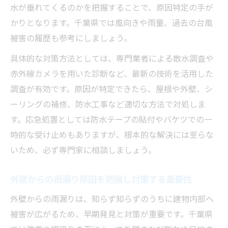
水が垂れてくるのかを把握することで、原因特定の手が
屋根の隙間は雨漏り対策で特に注意するポ
かりとなります。千葉県では風向きや雨量、過去の台風
イント
被害の履歴も参考にしましょう。
外壁の小さな亀裂こそ雨漏り対策の落とし
具体的な対策方法としては、専門業者による散水調査や
穴
赤外線カメラを用いた診断など、最新の技術を活用した
見落としがちな屋根の繋ぎ目と雨漏り対策
調査が有効です。原因が特定できたら、屋根や外壁、シ
方法
ーリングの補修、防水工事など適切な方法で対処しま
外壁やシーリングの劣化と雨漏り対策の重
す。応急処置としては防水テープの貼付やバケツでの一
要性
時的な受け止めもありますが、根本的な解決には至らな
屋根裏や外壁裏の雨漏り原因と対策を徹底
いため、必ず専門家に相談しましょう。
解説
外壁からの雨漏り原因を把握し対策する重要性
外壁からの雨漏りは、知らず知らずのうちに建物内部へ
被害が広がるため、早期発見と対策が重要です。千葉県