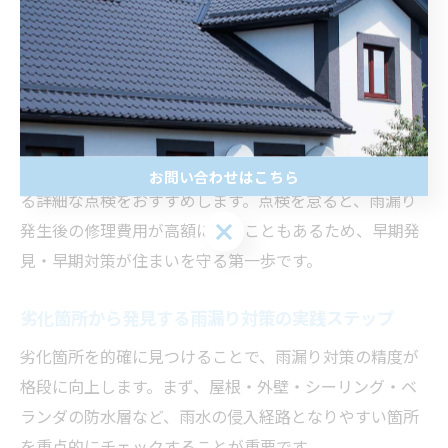
材や外壁材の劣化を早める要因となります。こうした環
境下では、小さなひび割れやシーリングの剥がれから雨
水が浸入しやすくなり、放置すると建物全体の耐久性を
損なうリスクが高まります。
実際に、築年数の経過した住宅ほど定期的な点検が重要
となり、特に築10年以上経過した場合は、専門業者によ
お問い合わせはこちら
る詳細な点検をおすすめします。点検を怠ると、雨漏り
発生後の修理費用が高額になることもあるため、早期発
見・早期対策が住まいを守る第一歩です。
劣化箇所から発見する雨漏り対策の実践ステップ
劣化箇所を的確に見つけることで、雨漏り対策の精度が
格段に向上します。まず、屋根・外壁・シーリング・ベ
ランダの防水層など、雨水の侵入経路となりやすい箇所
を重点的にチェックすることが重要です。