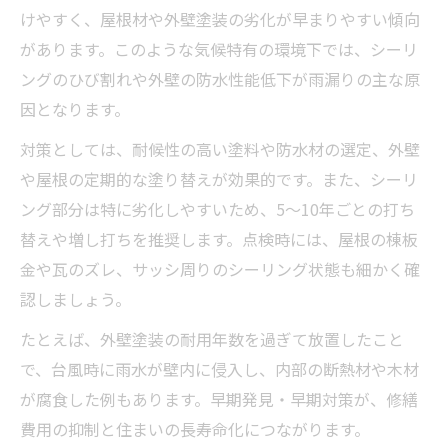
けやすく、屋根材や外壁塗装の劣化が早まりやすい傾向
があります。このような気候特有の環境下では、シーリ
ングのひび割れや外壁の防水性能低下が雨漏りの主な原
因となります。
対策としては、耐候性の高い塗料や防水材の選定、外壁
や屋根の定期的な塗り替えが効果的です。また、シーリ
ング部分は特に劣化しやすいため、5〜10年ごとの打ち
替えや増し打ちを推奨します。点検時には、屋根の棟板
金や瓦のズレ、サッシ周りのシーリング状態も細かく確
認しましょう。
たとえば、外壁塗装の耐用年数を過ぎて放置したこと
で、台風時に雨水が壁内に侵入し、内部の断熱材や木材
が腐食した例もあります。早期発見・早期対策が、修繕
費用の抑制と住まいの長寿命化につながります。