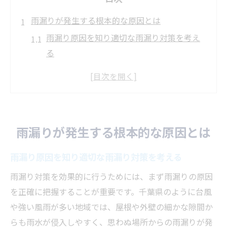
雨漏りが発生する根本的な原因とは
雨漏り原因を知り適切な雨漏り対策を考え
る
建物の劣化が与える雨漏り原因の影響と対
策
屋根やシーリングの雨漏り原因と対策ポイ
ント
雨漏りが発生する根本的な原因とは
雨漏り原因の見極めと具体的な雨漏り対策
方法
雨漏り原因を知り適切な雨漏り対策を考える
外壁からの雨漏り原因を把握し対策する重
雨漏り対策を効果的に行うためには、まず雨漏りの原因
要性
を正確に把握することが重要です。千葉県のように台風
建物の寿命を守るための雨漏り対策術
や強い風雨が多い地域では、屋根や外壁の細かな隙間か
雨漏り対策で建物寿命を延ばすメンテナン
らも雨水が侵入しやすく、思わぬ場所からの雨漏りが発