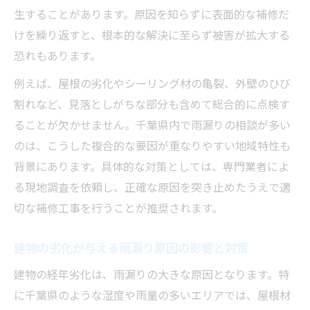
ス法
生することがあります。原因を知らずに表面的な補修だ
劣化予防と雨漏り対策で住まいを長持ちさ
けを繰り返すと、根本的な解決に至らず被害が拡大する
せる
恐れもあります。
雨漏り対策の徹底が建物寿命を大きく左右
例えば、屋根の劣化やシーリング材の亀裂、外壁のひび
する
割れなど、見落としがちな部分も含めて総合的に点検す
定期点検による雨漏り対策が寿命維持に有
ることが欠かせません。千葉県内で雨漏りの相談が多い
効
のは、こうした複合的な要因が重なりやすい地域特性も
建物保護に欠かせない雨漏り対策の実践ポ
背景にあります。具体的な対策としては、専門業者によ
イント
る現地調査を依頼し、正確な原因を突き止めたうえで適
切な補修工事を行うことが推奨されます。
劣化部分から知る雨漏りの見抜き方
雨漏り対策には劣化部分の点検が欠かせな
建物の劣化が与える雨漏り原因の影響と対策
い理由
建物の経年劣化は、雨漏りの大きな原因となります。特
劣化箇所から発見する雨漏り対策の実践ス
に千葉県のような湿度や雨量の多いエリアでは、屋根材
テップ