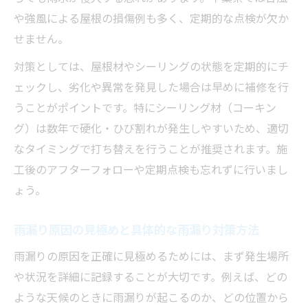
とは
や強風による屋根の損傷例も多く、定期的な点検が欠か
気候に左右される雨漏り原因を知り対策を
せません。
強化
対策としては、屋根材やシーリングの状態を定期的にチ
放置が危険な雨漏り兆候と早期対応法
ェックし、劣化や異常を発見した場合は早めに補修を行
見逃せない雨漏り兆候と早めの雨漏り対策
うことがポイントです。特にシーリング材（コーキン
法
グ）は数年で硬化・ひび割れが発生しやすいため、適切
放置が危険な雨漏りサインと対策の進め方
なタイミングで打ち替えを行うことが推奨されます。施
雨漏り兆候発見時の迅速な雨漏り対策が重
工後のアフターフォローや定期点検も忘れずに行いまし
要
ょう。
早期対応で被害を防ぐ雨漏り対策のポイン
雨漏り原因の見極めと具体的な雨漏り対策方法
ト
雨漏りの原因を正確に見極めるためには、まず発生場所
雨漏り兆候を察知して適切な対策を実践し
や状況を詳細に記録することが大切です。例えば、どの
よう
ような天候のときに雨漏りが起こるのか、どの位置から
屋根や外壁の見逃しがちな雨漏りポイント