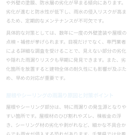
や外壁の塗膜、防水層の劣化が早まる傾向にあります。
見逃しやすい劣化部分の雨漏り原因と対策
劣化が進むと防水性が低下し、雨水の侵入リスクが高ま
方法
るため、定期的なメンテナンスが不可欠です。
外壁や屋根の劣化が雨漏り対策に不可欠な
具体的な対策としては、数年に一度の外壁塗装や屋根の
理由
点検・補修が挙げられます。目視だけでなく、専門業者
劣化サインを見抜き雨漏り対策につなげる
による詳細な調査を受けることで、見えない部分の劣化
コツ
や隠れた雨漏りリスクも早期に発見できます。また、劣
千葉県における気候特有のリスク解説
化箇所を放置すると建物全体の耐久性にも影響が及ぶた
雨漏り対策で千葉県の気候リスクに備える
め、早めの対応が重要です。
方法
気候特有の雨漏り原因と対策を徹底解説し
屋根やシーリングの雨漏り原因と対策ポイント
ます
屋根やシーリング部分は、特に雨漏りの発生源となりや
千葉県特有の湿気が及ぼす雨漏りリスクと
すい箇所です。屋根材のひび割れやズレ、棟板金の浮
対策
き、シーリング材の劣化や剥がれなど、細かな不具合か
強風や豪雨対策に有効な雨漏り対策の工夫
らでも雨水が侵入する恐れがあります。千葉県では台風