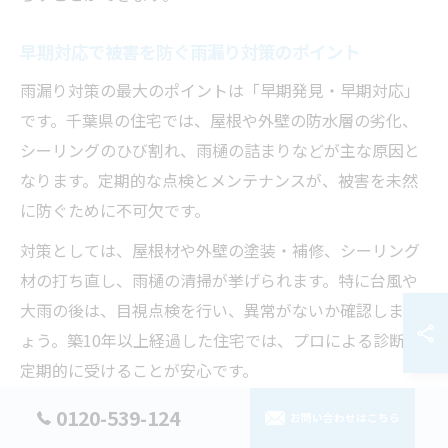
早期対応で被害を防ぐ雨漏り対策のポイント
雨漏り対策の最大のポイントは「早期発見・早期対応」
です。千葉県の住宅では、屋根や外壁の防水層の劣化、
シーリングのひび割れ、雨樋の詰まりなどが主な原因と
なります。定期的な点検とメンテナンスが、被害を未然
に防ぐために不可欠です。
対策としては、屋根材や外壁の塗装・補修、シーリング
材の打ち直し、雨樋の清掃が挙げられます。特に台風や
大雨の後は、目視点検を行い、異常がないか確認しまし
ょう。築10年以上経過した住宅では、プロによる診断を
定期的に受けることが安心です。
また、雨漏り対策を怠ると、修理費用が高額になった
0120-539-124
お問い合わせはこちら
り、建物の資産価値が下がるなどのリスクもあります。