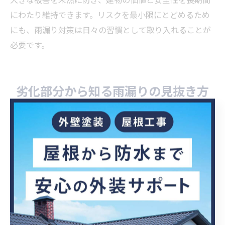
にわたり維持できます。リスクを最小限にとどめるため
にも、雨漏り対策は日々の習慣として取り入れることが
必要です。
劣化部分から知る雨漏りの見抜き方
雨漏り対策には劣化部分の点検が欠かせない理由
雨漏り対策を効果的に行うためには、劣化部分の点検が
不可欠です。なぜなら、表面上は異常がなくても、屋根
や外壁・シーリングの内部で劣化が進行しているケース
が多く、目視だけでは発見しきれないことがあるからで
す。
千葉県特有の高温多湿や台風による強風・豪雨は、屋根