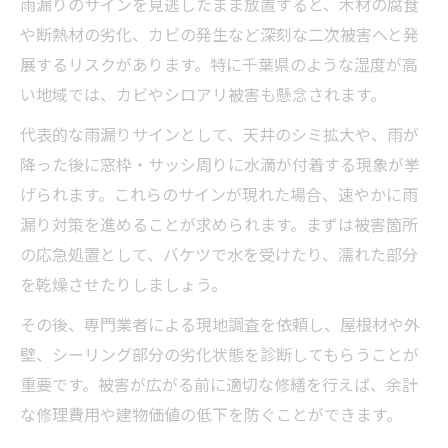
雨漏りのサインを見逃したまま放置すると、木材の腐食
や断熱材の劣化、カビの発生など深刻な二次被害へと発
展するリスクがあります。特に千葉県のような湿度が高
い地域では、カビやシロアリ被害も懸念されます。
代表的な雨漏りサインとして、天井のシミ拡大や、雨が
降った後に窓枠・サッシ周りに水滴が付着する現象が挙
げられます。これらのサインが現れた場合、速やかに雨
漏り対策を進めることが求められます。まずは被害箇所
の応急処置として、バケツで水を受けたり、濡れた部分
を乾燥させたりしましょう。
その後、専門業者による現地調査を依頼し、屋根材や外
壁、シーリング部分の劣化状態を診断してもらうことが
重要です。被害が広がる前に適切な修繕を行えば、余計
な修理費用や建物価値の低下を防ぐことができます。