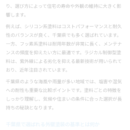
り、選び方によって住宅の寿命や外観の維持に大きく影
千葉県の家に適した外壁塗装の選び方
響します。
長持ちする外壁塗装の施工ポイントを解説
例えば、シリコン系塗料はコストパフォーマンスと耐久
千葉県の気候に強い塗装の特徴解説
性のバランスが良く、千葉県でも多く選ばれています。
千葉県の気候と外壁塗装の相性を解説
一方、フッ素系塗料は耐用年数が非常に長く、メンテナ
湿気や紫外線に強い外壁塗装の特徴とは
ンスの頻度を抑えたい方に最適です。ラジカル制御型塗
千葉県住宅に最適な外壁塗装選びの秘訣
料は、紫外線による劣化を抑える最新技術が用いられて
外壁塗装で防カビ効果を狙うポイント
おり、近年注目されています。
地域特性を踏まえた外壁塗装の選択基準
千葉県のような海風や雨量が多い地域では、塩害や湿気
耐久性重視なら知っておきたい塗料知識
への耐性も重要な比較ポイントです。塗料ごとの特徴を
外壁塗装の塗料ごとの耐久性比較ポイント
しっかり理解し、気候や住まいの条件に合った選択が長
シリコン系やフッ素系外壁塗装の違いとは
持ちの秘訣となります。
長持ちする外壁塗装の塗料選びガイド
千葉県で選ばれる外壁塗装の基準とは何か
外壁塗装の最新塗料トレンドを紹介