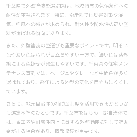
耐久性を左右する外壁塗装の注意点
千葉県で外壁塗装を選ぶ際は、地域特有の気候条件への
耐性が重視されます。特に、沿岸部では塩害対策や湿
外壁塗装と補助金制度の活用術を紹介
気、強風への強さが求められ、耐久性や防水性の高い塗
外壁塗装で利用できる補助金制度の要点
料が選ばれる傾向にあります。
千葉県の外壁塗装補助金情報をチェック
また、外壁塗装の色選びも重要なポイントです。明るい
補助金で外壁塗装の費用負担を減らす方法
色や淡い色は汚れが目立ちやすい一方で、濃い色は紫外
外壁塗装の補助金申請時の注意ポイント
線による色褪せが発生しやすいです。千葉県の住宅メン
補助金活用で実現する高品質外壁塗装
テナンス事例では、ベージュやグレーなど中間色が多く
補助金を使って賢く外壁塗装費用を抑える方法
選ばれており、経年による外観の変化を目立ちにくくし
外壁塗装費用を補助金で抑える実践テクニ
ています。
ック
さらに、地元自治体の補助金制度を活用できるかどうか
外壁塗装費用削減に役立つ補助金申請手順
も選定基準のひとつです。千葉市をはじめ一部自治体で
外壁塗装に利用できる補助金の種類と特徴
は、省エネや耐震性向上に資する外壁塗装に対して補助
補助金活用で外壁塗装をお得に実現するコ
金が出る場合があり、情報収集が重要です。