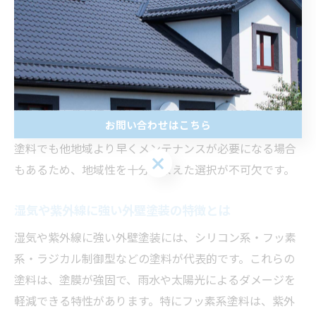
るカビや苔の発生、紫外線による塗膜の劣化が懸念され
ます。
そのため、千葉県の住宅では耐水性・耐候性に優れた塗
料を選ぶことが重要です。実際に、地元で多数の施工実
績がある塗装会社でも、現地の気候を考慮した塗料選び
お問い合わせはこちら
が重視されています。外壁塗装の種類によっては、同じ
塗料でも他地域より早くメンテナンスが必要になる場合
もあるため、地域性を十分踏まえた選択が不可欠です。
湿気や紫外線に強い外壁塗装の特徴とは
湿気や紫外線に強い外壁塗装には、シリコン系・フッ素
系・ラジカル制御型などの塗料が代表的です。これらの
塗料は、塗膜が強固で、雨水や太陽光によるダメージを
軽減できる特性があります。特にフッ素系塗料は、紫外