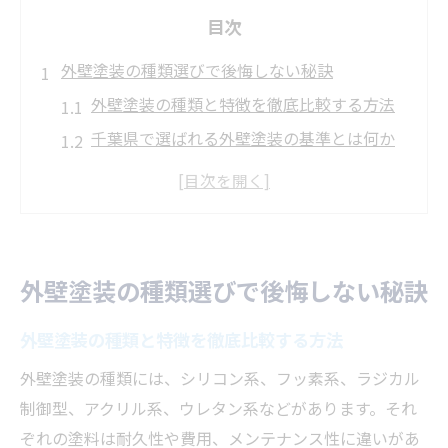
目次
外壁塗装の種類選びで後悔しない秘訣
外壁塗装の種類と特徴を徹底比較する方法
千葉県で選ばれる外壁塗装の基準とは何か
外壁塗装選びで後悔しないための実践アド
バイス
耐久性と費用のバランスで外壁塗装を選ぶ
コツ
外壁塗装の種類選びで後悔しない秘訣
外壁塗装の機能性を見極めるポイント
長持ちする外壁塗装とは何かを追求
外壁塗装の種類と特徴を徹底比較する方法
外壁塗装で長持ちさせるための塗料選定術
外壁塗装の種類には、シリコン系、フッ素系、ラジカル
耐候性重視の外壁塗装がもたらすメリット
制御型、アクリル系、ウレタン系などがあります。それ
外壁塗装の寿命を左右する要因と対策
ぞれの塗料は耐久性や費用、メンテナンス性に違いがあ