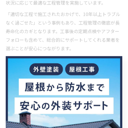
状況に応じて最適な工程管理を実施しています。
「適切な工程で施工されたおかげで、10年以上トラブル
なく過ごせた」という事例もあり、工程管理の徹底が長
寿命化のカギとなります。工事後の定期点検やアフター
フォローも含めて、総合的にサポートしてくれる業者を
選ぶことが安心につながります。
千葉県の気候に強い塗装の特徴解説
千葉県の気候と外壁塗装の相性を解説
千葉県は海に面しているため、年間を通じて湿度が高
く、夏は強い日差しと台風による雨風にさらされること
が特徴です。このような気候条件は外壁塗装の耐久性や
劣化スピードに大きな影響を与えます。特に、湿気によ