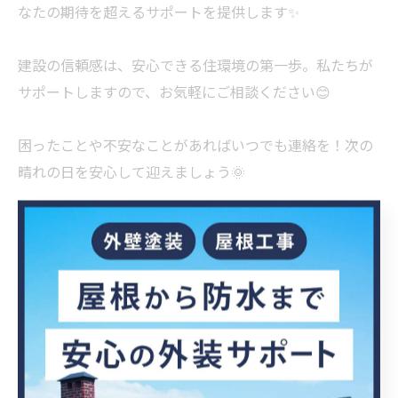
なたの期待を超えるサポートを提供します✨
建設の信頼感は、安心できる住環境の第一歩。私たちが
サポートしますので、お気軽にご相談ください😊
困ったことや不安なことがあればいつでも連絡を！次の
晴れの日を安心して迎えましょう🌞
#建設
#防水工事
#ベランダ
#住まいの安心
#安心施工