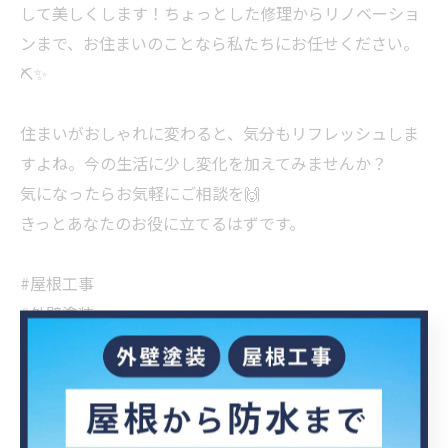
して美しくします！ちょっとした修理からリノベーショ
ンまで、お住まいのことなら私たちにお任せください。
⛏️✨
住まいがおしゃれに変わると、気分もリフレッシュしま
すよね。今の生活に少し変化を加えてみませんか？
気になったらお気軽にご相談を🙌
きっとあなたのお役に立てるはずです。
#屋根工事
#外壁塗装
#建設会社
#屋根点検
#安心サポート