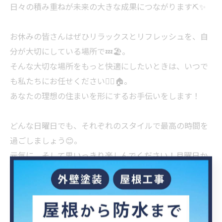
日々の積み重ねが未来の大きな成果につながります⛏️✨
お休みの皆さんはぜひリラックスとリフレッシュを、自
分が大切にしている場所で💤🏖️。
そんな大切な場所をもっと快適にしたいときは、いつで
も私たちにお任せください👷‍♂️🏠。
あなたの理想の住まいを形にするお手伝いをします！
どんな日曜日でも、それぞれのスタイルで最高の時間を
過ごしましょう😊。
元気に、そして思いっきり楽しんでください！月曜日か
らも新しいプロジェクトに向けて、また頑張りましょう
🛠️✨
#日曜日