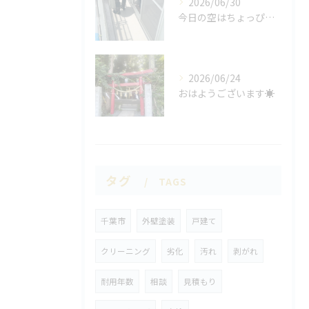
2026/06/30
今日の空はちょっぴり曇りがち☁️
2026/06/24
おはようございます☀
タグ
TAGS
千葉市
外壁塗装
戸建て
クリーニング
劣化
汚れ
剥がれ
耐用年数
相談
見積もり