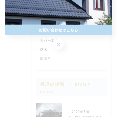
全てのカテゴリー
屋根
お問い合わせはこちら
塗り替え
カバー工法
防水
雨漏り
最近の投稿
RECENT
POSTS
2026/07/01