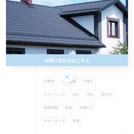
2026/06/24
おはようございます☀
お問い合わせはこちら
タグ
TAGS
千葉市
外壁塗装
戸建て
クリーニング
劣化
汚れ
剥がれ
耐用年数
相談
見積もり
チョーキング
点検