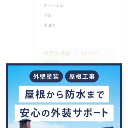
カバー工法
防水
雨漏り
最近の投稿
RECENT
POSTS
2026/07/01
☀️本日から7月のスタート🌞
2026/06/30
今日の空はちょっぴり曇りがち☁️